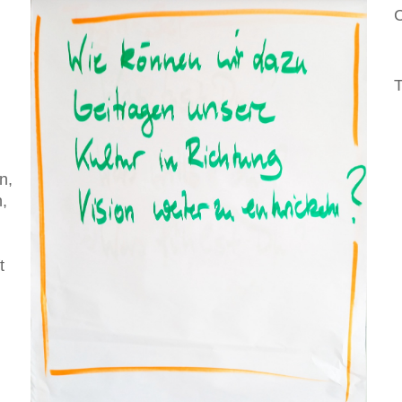
C
T
n,
,
t