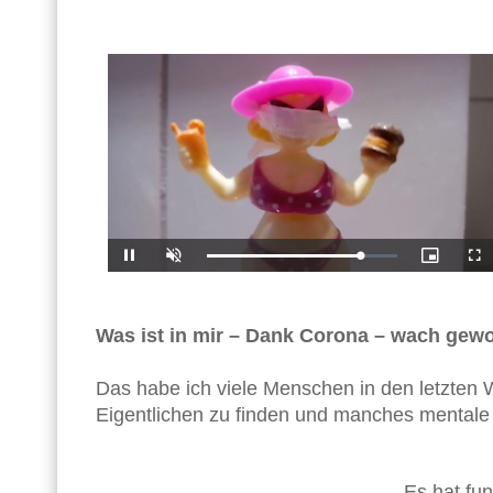
Geladen
:
Pause
Ton
Bild-
Voll
0%
einschalten
im-
Bild-
Modus
Was ist in mir – Dank Corona – wach gew
Das habe ich viele Menschen in den letzten 
Eigentlichen zu finden und manches mentale
„Es hat fun